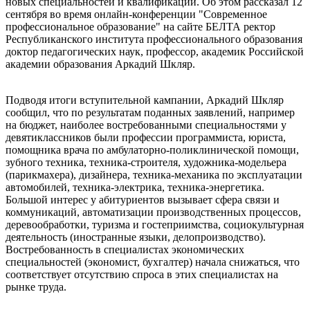
новых специальностей и квалификаций. Об этом рассказал 12
сентября во время онлайн-конференции "Современное
профессиональное образование" на сайте БЕЛТА ректор
Республиканского института профессионального образования
доктор педагогических наук, профессор, академик Российской
академии образования Аркадий Шкляр.
Подводя итоги вступительной кампании, Аркадий Шкляр
сообщил, что по результатам поданных заявлений, например
на бюджет, наиболее востребованными специальностями у
девятиклассников были профессии программиста, юриста,
помощника врача по амбулаторно-поликлинической помощи,
зубного техника, техника-строителя, художника-модельера
(парикмахера), дизайнера, техника-механика по эксплуатации
автомобилей, техника-электрика, техника-энергетика.
Большой интерес у абитуриентов вызывает сфера связи и
коммуникаций, автоматизации производственных процессов,
деревообработки, туризма и гостеприимства, социокультурная
деятельность (иностранные языки, делопроизводство).
Востребованность в специалистах экономических
специальностей (экономист, бухгалтер) начала снижаться, что
соответствует отсутствию спроса в этих специалистах на
рынке труда.