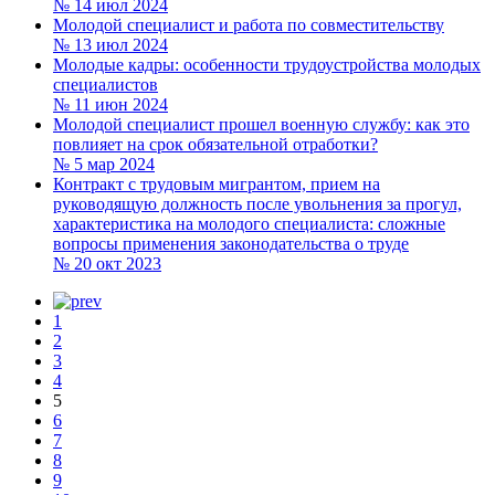
№ 14
июл 2024
Молодой специалист и работа по совместительству
№ 13
июл 2024
Молодые кадры: особенности трудоустройства молодых
специалистов
№ 11
июн 2024
Молодой специалист прошел военную службу: как это
повлияет на срок обязательной отработки?
№ 5
мар 2024
Контракт с трудовым мигрантом, прием на
руководящую должность после увольнения за прогул,
характеристика на молодого специалиста: сложные
вопросы применения законодательства о труде
№ 20
окт 2023
1
2
3
4
5
6
7
8
9