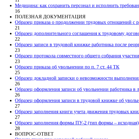
Медицина: как сохранить персонал и исполнить требован
16
ПОЛЕЗНАЯ ДОКУМЕНТАЦИЯ
Образец приказа о продолжении трудовых отношений с р
21
Образец дополнительного соглашения к трудовому догов
22
Образец записи в трудовой книжке работника после рео
23
Образец протокола совместного общего собрания участн
23
Образец приказа об увольнении по п. 7 ст. 44 ТК
25
Образец докладной записки о невозможности выполнения 
26
Образец оформления записи об увольнении работника в 
26
Образец оформления записи в трудовой книжке об увольне
27
Образец заполнения книги учета движения трудовых кн
27
Образец заполнения формы ПУ-2 (тип формы – исходная)
28
ВОПРОС-ОТВЕТ