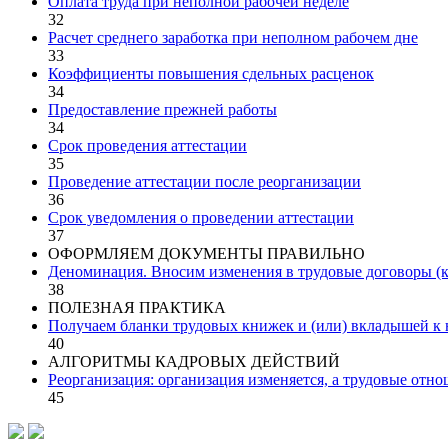
Оплата труда при неполной рабочей неделе
32
Расчет среднего заработка при неполном рабочем дне
33
Коэффициенты повышения сдельных расценок
34
Предоставление прежней работы
34
Срок проведения аттестации
35
Проведение аттестации после реорганизации
36
Срок уведомления о проведении аттестации
37
ОФОРМЛЯЕМ ДОКУМЕНТЫ ПРАВИЛЬНО
Деноминация. Вносим изменения в трудовые договоры (
38
ПОЛЕЗНАЯ ПРАКТИКА
Получаем бланки трудовых книжек и (или) вкладышей к
40
АЛГОРИТМЫ КАДРОВЫХ ДЕЙСТВИЙ
Реорганизация: организация изменяется, а трудовые отн
45