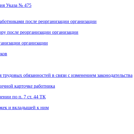
ия Указа № 475
аботниками после реорганизации организации
ору после реорганизации организации
рганизации организации
иков
трудовых обязанностей в связи с изменением законодательства
личной карточке работника
нии по п. 7 ст. 44 ТК
ижек и вкладышей к ним