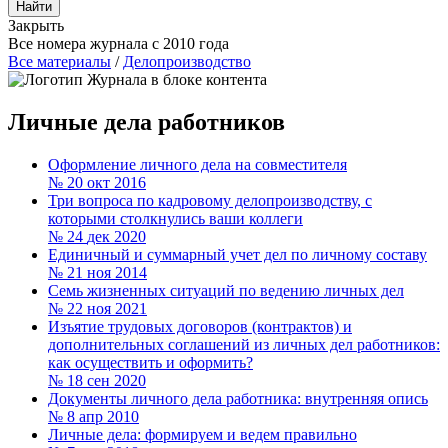
Закрыть
Все номера журнала с 2010 года
Все материалы
/
Делопроизводство
Личные дела работников
Оформление личного дела на совместителя
№ 20
окт 2016
Три вопроса по кадровому делопроизводству, с
которыми столкнулись ваши коллеги
№ 24
дек 2020
Единичный и суммарный учет дел по личному составу
№ 21
ноя 2014
Семь жизненных ситуаций по ведению личных дел
№ 22
ноя 2021
Изъятие трудовых договоров (контрактов) и
дополнительных соглашений из личных дел работников:
как осуществить и оформить?
№ 18
сен 2020
Документы личного дела работника: внутренняя опись
№ 8
апр 2010
Личные дела: формируем и ведем правильно