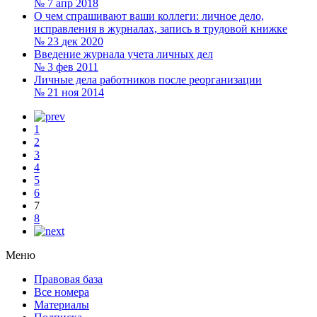
№ 7
апр 2018
О чем спрашивают ваши коллеги: личное дело,
исправления в журналах, запись в трудовой книжке
№ 23
дек 2020
Введение журнала учета личных дел
№ 3
фев 2011
Личные дела работников после реорганизации
№ 21
ноя 2014
1
2
3
4
5
6
7
8
Меню
Правовая база
Все номера
Материалы