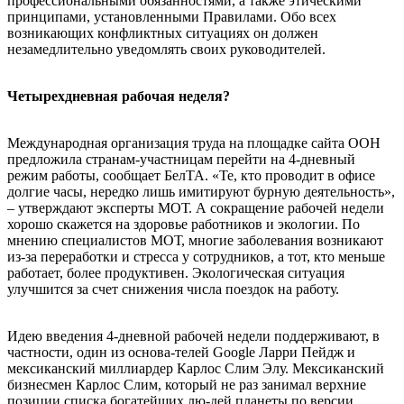
профессиональными обязанностями, а также этическими
принципами, установленными Правилами. Обо всех
возникающих конфликтных ситуациях он должен
незамедлительно уведомлять своих руководителей.
Четырехдневная рабочая неделя?
Международная организация труда на площадке сайта ООН
предложила странам-участницам перейти на 4-дневный
режим работы, сообщает БелТА. «Те, кто проводит в офисе
долгие часы, нередко лишь имитируют бурную деятельность»,
– утверждают эксперты МОТ. А сокращение рабочей недели
хорошо скажется на здоровье работников и экологии. По
мнению специалистов МОТ, многие заболевания возникают
из-за переработки и стресса у сотрудников, а тот, кто меньше
работает, более продуктивен. Экологическая ситуация
улучшится за счет снижения числа поездок на работу.
Идею введения 4-дневной рабочей недели поддерживают, в
частности, один из основа-телей Google Ларри Пейдж и
мексиканский миллиардер Карлос Слим Элу. Мексиканский
бизнесмен Карлос Слим, который не раз занимал верхние
позиции списка богатейших лю-дей планеты по версии