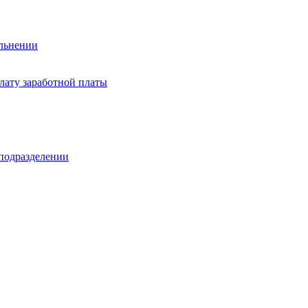
ольнении
лату заработной платы
 подразделении