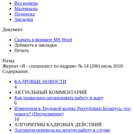
Все номера
Материалы
Подписка
Закладки
Документ
Скачать в формате MS Word
Добавить в закладки
Печать
Назад
Журнал «Я - специалист по кадрам» № 14 (206) июль 2018.
Содержание.
КАДРОВЫЕ НОВОСТИ
4
АКТУАЛЬНЫЙ КОММЕНТАРИЙ
Как правильно организовать работу в жару
6
Изменения в Трудовой кодекс Республики Беларусь: что
нового? (Продолжение)
10
АЛГОРИТМЫ КАДРОВЫХ ДЕЙСТВИЙ
Алгоритм перевода на легкую работу в случае