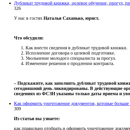
Дубликат трудовой книжки, целевое обучение, прогул, п
326
У нас в гостях
Наталья Саханько, юрист.
Что обсудили:
Как внести сведения в дубликат трудовой книжки.
Исполнение договора о целевой подготовке.
Увольнение молодого специалиста за прогул.
Изменение решения о продлении контракта.
‒ Подскажите, как заполнить дубликат трудовой книж
сегодняшний день ликвидированы. В действующие орг
сведениях из ФСЗН указаны только даты приема и уво
Как оформить уничтожение документов, которые больше 
309
Из статьи вы узнаете:
как правильно отобрать и оформить уничтожение докумен