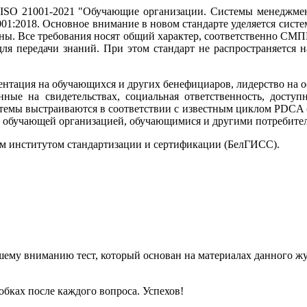
ISO 21001-2021 "Обучающие организации. Системы менеджмен
01:2018. Основное внимание в новом стандарте уделяется сист
ны. Все требования носят общий характер, соответственно СМПК
ля передачи знаний. При этом стандарт не распространяется 
нтация на обучающихся и других бенефициаров, лидерство на о
ые на свидетельствах, социальная ответственность, доступн
темы выстраиваются в соответствии с известным циклом PDCA (п
у обучающей организацией, обучающимися и другими потребите
м институтом стандартизации и сертификации (БелГИСС).
ему вниманию тест, который основан на материалах данного жур
обках после каждого вопроса. Успехов!