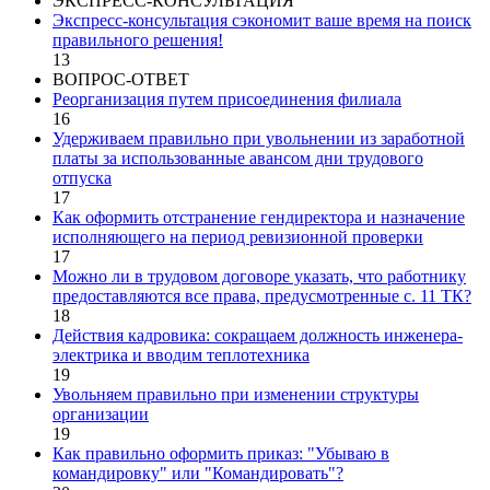
ЭКСПРЕСС-КОНСУЛЬТАЦИЯ
Экспресс-консультация сэкономит ваше время на поиск
правильного решения!
13
ВОПРОС-ОТВЕТ
Реорганизация путем присоединения филиала
16
Удерживаем правильно при увольнении из заработной
платы за использованные авансом дни трудового
отпуска
17
Как оформить отстранение гендиректора и назначение
исполняющего на период ревизионной проверки
17
Можно ли в трудовом договоре указать, что работнику
предоставляются все права, предусмотренные с. 11 ТК?
18
Действия кадровика: сокращаем должность инженера-
электрика и вводим теплотехника
19
Увольняем правильно при изменении структуры
организации
19
Как правильно оформить приказ: "Убываю в
командировку" или "Командировать"?