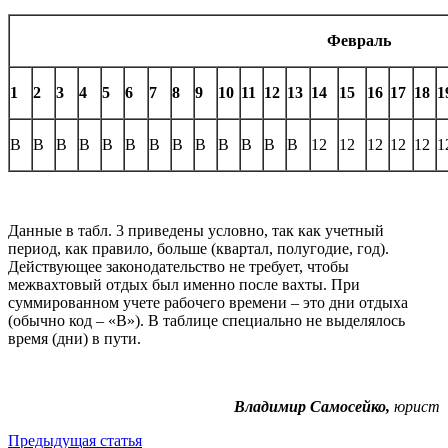
Февраль
1
2
3
4
5
6
7
8
9
10
11
12
13
14
15
16
17
18
1
В
В
В
В
В
В
В
В
В
В
В
В
В
12
12
12
12
12
1
Данные в табл. 3 приведены условно, так как учетный
период, как правило, больше (квартал, полугодие, год).
Действующее законодательство не требует, чтобы
межвахтовый отдых был именно после вахты. При
суммированном учете рабочего времени – это дни отдыха
(обычно код – «В»). В таблице специально не выделялось
время (дни) в пути.
Владимир Самосейко,
юрист
Предыдущая статья