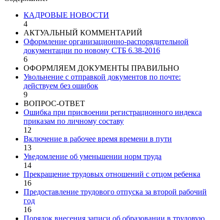
КАДРОВЫЕ НОВОСТИ
4
АКТУАЛЬНЫЙ КОММЕНТАРИЙ
Оформление организационно-распорядительной
документации по новому СТБ 6.38-2016
6
ОФОРМЛЯЕМ ДОКУМЕНТЫ ПРАВИЛЬНО
Увольнение с отправкой документов по почте:
действуем без ошибок
9
ВОПРОС-ОТВЕТ
Ошибка при присвоении регистрационного индекса
приказам по личному составу
12
Включение в рабочее время времени в пути
13
Уведомление об уменьшении норм труда
14
Прекращение трудовых отношений с отцом ребенка
16
Предоставление трудового отпуска за второй рабочий
год
16
Порядок внесения записи об образовании в трудовую