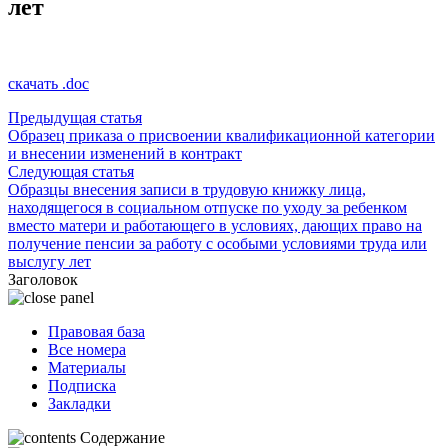
лет
скачать .doc
Предыдущая статья
Образец приказа о присвоении квалификационной категории
и внесении изменений в контракт
Следующая статья
Образцы внесения записи в трудовую книжку лица,
находящегося в социальном отпуске по уходу за ребенком
вместо матери и работающего в условиях, дающих право на
получение пенсии за работу с особыми условиями труда или
выслугу лет
Заголовок
Правовая база
Все номера
Материалы
Подписка
Закладки
Содержание