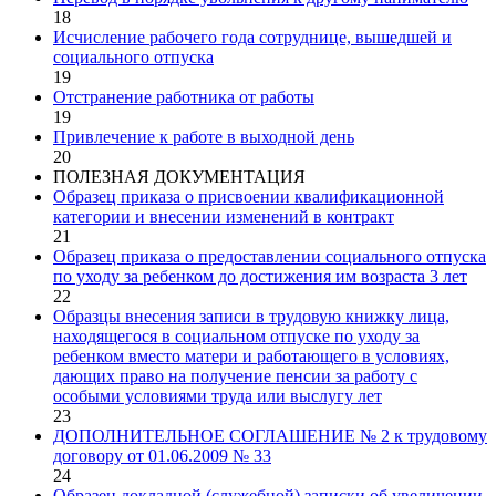
18
Исчисление рабочего года сотруднице, вышедшей и
социального отпуска
19
Отстранение работника от работы
19
Привлечение к работе в выходной день
20
ПОЛЕЗНАЯ ДОКУМЕНТАЦИЯ
Образец приказа о присвоении квалификационной
категории и внесении изменений в контракт
21
Образец приказа о предоставлении социального отпуска
по уходу за ребенком до достижения им возраста 3 лет
22
Образцы внесения записи в трудовую книжку лица,
находящегося в социальном отпуске по уходу за
ребенком вместо матери и работающего в условиях,
дающих право на получение пенсии за работу с
особыми условиями труда или выслугу лет
23
ДОПОЛНИТЕЛЬНОЕ СОГЛАШЕНИЕ № 2 к трудовому
договору от 01.06.2009 № 33
24
Образец докладной (служебной) записки об увеличении