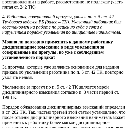
восстановлении на работе, рассмотрению не подлежат (часть
пятая ст. 242 ТК).
4.
Работник, совершивший прогулы, уволен по п. 5 ст. 42
Трудового кодекса РБ (далее – ТК). Указанный работник был
восстановлен на работе по решению суда в связи с
нарушением порядка увольнения по инициативе нанимателя.
Можно ли повторно применить к данному работнику
дисциплинарное взыскание в виде увольнения за
совершенные им прогулы, но уже с соблюдением
установленного порядка?
За прогулы, которые уже являлись основанием для издания
приказа об увольнении работника по п. 5 ст. 42 ТК, повторно
уволить нельзя.
Увольнение за прогул по п. 5 ст. 42 ТК является мерой
дисциплинарного взыскания согласно п. 3 части первой ст.
198 ТК.
Порядок обжалования дисциплинарных взысканий определен
в ст. 202 ТК. Так, частью третьей этой статьи установлено, что
после отмены дисциплинарного взыскания наниматель может
применить к работнику более мягкое дисциплинарное
взыскание, если не истекли сроки, предусмотренные частями