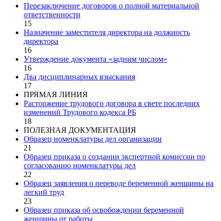
Перезаключение договоров о полной материальной
ответственности
15
Назначение заместителя директора на должность
директора
16
Утверждение документа «задним числом»
16
Два дисциплинарных взыскания
17
ПРЯМАЯ ЛИНИЯ
Расторжение трудового договора в свете последних
изменений Трудового кодекса РБ
18
ПОЛЕЗНАЯ ДОКУМЕНТАЦИЯ
Образец номенклатуры дел организации
21
Образец приказа о создании экспертной комиссии по
согласованию номенклатуры дел
22
Образец заявления о переводе беременной женщины на
легкий труд
23
Образец приказа об освобождении беременной
женщины от работы