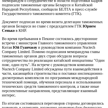
Меморандум о сотрудничестве в области подготовки кадров
подписали таможенные органы Беларуси и Китайской
Народной Республики, сообщили БЕЛТА в пресс-службе
Государственного таможенного комитета (ГТК).
Документ подписан во время визита делегации таможенных
органов Беларуси во главе с председателем ГТК
Юрием
Сенько
в КНР.
Во время пребывания в Пекине состоялись двусторонние
встречи с министром Главного таможенного управления
Китая
Юй Гуанчжоу
и руководством компании Nuctech
Company Limited. Помимо подписания меморандума главы
таможенных органов двух стран обсудили вопросы
сотрудничества по реализации китайской инициативы "Один
пояс, один путь". На встрече с руководством компании
Nuctech Company Limited обсуждены пути взаимодействия в
части, касающейся строительства и поставки инспекционно-
досмотровых комплексов по программам международной
технической помощи, обучения персонала и использования
технических средств таможенного контроля, а также иные
перспективные направления, представляющие взаимный
интерес.
По итогам состоявшихся переговоров стороны договорились
развивать и укреплять договорно-правовую базу белорусско-