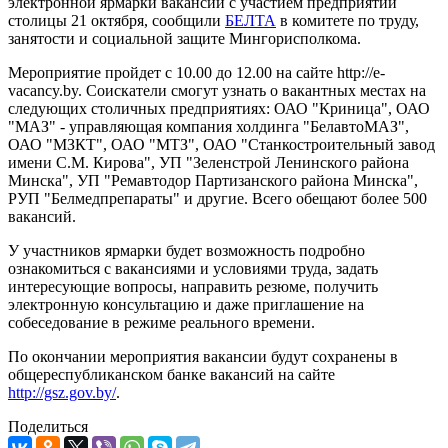
электронной ярмарки вакансий с участием предприятий
столицы 21 октября, сообщили
БЕЛТА
в комитете по труду,
занятости и социальной защите Мингорисполкома.
Мероприятие пройдет с 10.00 до 12.00 на сайте http://e-
vacancy.by. Соискатели смогут узнать о вакантных местах на
следующих столичных предприятиях: ОАО "Криница", ОАО
"МАЗ" - управляющая компания холдинга "БелавтоМАЗ",
ОАО "МЗКТ", ОАО "МТЗ", ОАО "Станкостроительный завод
имени С.М. Кирова", УП "Зеленстрой Ленинского района
Минска", УП "Ремавтодор Партизанского района Минска",
РУП "Белмедпрепараты" и другие. Всего обещают более 500
вакансий.
У участников ярмарки будет возможность подробно
ознакомиться с вакансиями и условиями труда, задать
интересующие вопросы, направить резюме, получить
электронную консультацию и даже приглашение на
собеседование в режиме реального времени.
По окончании мероприятия вакансии будут сохранены в
общереспубликанском банке вакансий на сайте
http://gsz.gov.by/
.
Поделиться