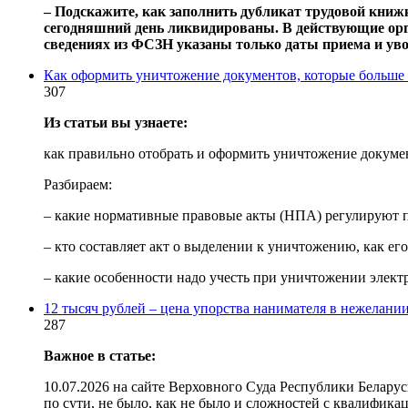
‒ Подскажите, как заполнить дубликат трудовой книж
сегодняшний день ликвидированы. В действующие орг
сведениях из ФСЗН указаны только даты приема и уво
Как оформить уничтожение документов, которые больше 
307
Из статьи вы узнаете:
как правильно отобрать и оформить уничтожение докумен
Разбираем:
– какие нормативные правовые акты (НПА) регулируют 
– кто составляет акт о выделении к уничтожению, как его
– какие особенности надо учесть при уничтожении элек
12 тысяч рублей – цена упорства нанимателя в нежелани
287
Важное в статье:
10.07.2026 на сайте Верховного Суда Республики Белару
по сути, не было, как не было и сложностей с квалифика