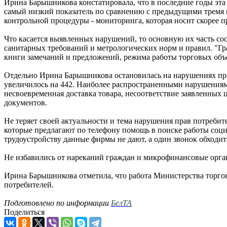
Ирина Барышникова констатировала, что в последние годы эта
самый низкий показатель по сравнению с предыдущими тремя г
контрольной процедуры - мониторинга, которая носит скорее 
Что касается выявленных нарушений, то основную их часть со
санитарных требований и метрологических норм и правил. "Г
книги замечаний и предложений, режима работы торговых объек
Отдельно Ирина Барышникова остановилась на нарушениях прав 
увеличилось на 442. Наиболее распространенными нарушениями
несвоевременная доставка товара, несоответствие заявленных 
документов.
Не теряет своей актуальности и тема нарушения прав потребит
которые предлагают по телефону помощь в поиске работы социал
трудоустройству данные фирмы не дают, а один звонок обходит
Не избавились от нареканий граждан и микрофинансовые орган
Ирина Барышникова отметила, что работа Министерства торго
потребителей.
Подготовлено по информации
БелТА
Поделиться