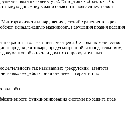
нарушения были выявлены у 52,7% торговых объектов. Это
части такую динамику можно объяснить появлением новой
ь Минторга отметила нарушения условий хранения товаров,
 обсчет, ненадлежащую маркировку, нарушения правил ведения
о растет - только за пять месяцев 2013 года их количество
и о продавце и товаре, предусмотренной законодательством,
че документов об оплате и других сопроводительных
нс деятельность так называемых "рекрутских" агентств,
 только без работы, но и без денег - гарантий по
ют жалобы.
 эффективности функционирования системы по защите прав