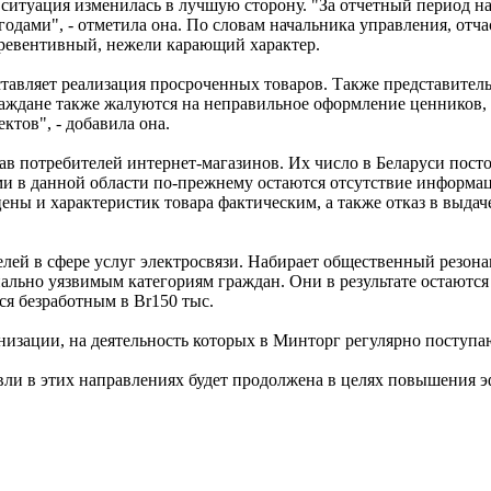
 ситуация изменилась в лучшую сторону. "За отчетный период 
одами", - отметила она. По словам начальника управления, от
превентивный, нежели карающий характер.
ставляет реализация просроченных товаров. Также представител
раждане также жалуются на неправильное оформление ценников,
тов", - добавила она.
потребителей интернет-магазинов. Их число в Беларуси постоянн
 в данной области по-прежнему остаются отсутствие информаци
цены и характеристик товара фактическим, а также отказ в выда
елей в сфере услуг электросвязи. Набирает общественный резона
ьно уязвимым категориям граждан. Они в результате остаются не
ся безработным в Br150 тыс.
изации, на деятельность которых в Минторг регулярно поступа
вли в этих направлениях будет продолжена в целях повышения