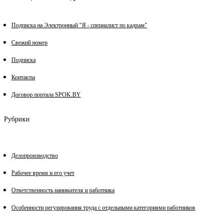
Подписка на Электронный "Я - специалист по кадрам"
Свежий номер
Подписка
Контакты
Договор портала SPOK.BY
Рубрики
Делопроизводство
Рабочее время и его учет
Ответственность нанимателя и работника
Особенности регулирования труда с отдельными категориями работников