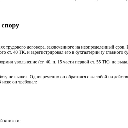
 спору
иях трудового договора, заключенного на неопределенный срок.
о ст. 40 ТК, и зарегистрировал его в бухгалтерии (у главного бу
мил увольнение (ст. 40, п. 15 части первой ст. 55 ТК), не выда
оту не вышел. Одновременно он обратился с жалобой на действ
В иске он требовал:
ой книжки;