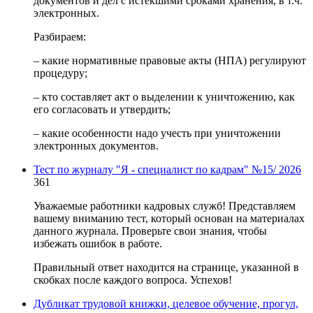
документов и дел с истекшими сроками хранения, в т.ч.
электронных.
Разбираем:
– какие нормативные правовые акты (НПА) регулируют
процедуру;
– кто составляет акт о выделении к уничтожению, как
его согласовать и утвердить;
– какие особенности надо учесть при уничтожении
электронных документов.
Тест по журналу "Я - специалист по кадрам" №15/ 2026
361
Уважаемые работники кадровых служб! Представляем
вашему вниманию тест, который основан на материалах
данного журнала. Проверьте свои знания, чтобы
избежать ошибок в работе.
Правильный ответ находится на странице, указанной в
скобках после каждого вопроса. Успехов!
Дубликат трудовой книжки, целевое обучение, прогул,