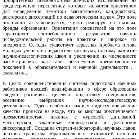
приоритетных психолого-педагогических исследований на
среднесрочную перспективу, которые являются ориентиром
для определения тематики магистерских, кандидатских,
докторских диссертаций по педагогическим наукам. Это поле
постоянно актуализируется, чутко реагируя на вызовы,
бренды образования. Ориентация соискателей на это поле
гарантирует востребованность результатов научно-
исследовательской работы на практике и широкое их
внедрение. Сегодня существует серьезная проблема оттока
молодых ученых из педагогической науки, поэтому развитие
научно-педагогических школ и увеличение их численности
рассматривается как залог обеспечения преемственности
поколений в образовательной и научной деятельности", -
сказала она.
В целях совершенствования системы подготовки научных
работников высшей квалификации в сфере образования
следует расширять целевую подготовку специалистов,
осознанно выбравших научно-исследовательскую
деятельность. "Здесь особенно важным видится повышение
качества процесса на входе, что во многом обеспечивается
преемственностью, начиная с курсовой, дипломной,
магистерской, заканчивая кандидатской и докторской
диссертацией. Создание стартап-лабораторий, научных лавок,
центров трансфера образовательных технологий позволит