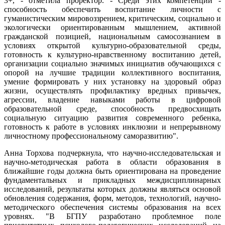
3+, - отметила проректор. - Среди этих компетенций -
способность обеспечить воспитание личности с
гуманистическим мировоззрением, критическим, социально и
экологически ориентированным мышлением, активной
гражданской позицией, национальным самосознанием в
условиях открытой культурно-образовательной среды,
готовность к культурно-нравственному воспитанию детей,
организации социально значимых инициатив обучающихся с
опорой на лучшие традиции коллективного воспитания,
умение формировать у них установку на здоровый образ
жизни, осуществлять профилактику вредных привычек,
агрессии, владение навыками работы в цифровой
образовательной среде, способность предвосхищать
социальную ситуацию развития современного ребенка,
готовность к работе в условиях инклюзии и непрерывному
личностному профессиональному саморазвитию".
Анна Торхова подчеркнула, что научно-исследовательская и
научно-методическая работа в области образования в
ближайшие годы должна быть ориентирована на проведение
фундаментальных и прикладных междисциплинарных
исследований, результаты которых должны являться основой
обновления содержания, форм, методов, технологий, научно-
методического обеспечения системы образования на всех
уровнях. "В БГПУ разработано проблемное поле