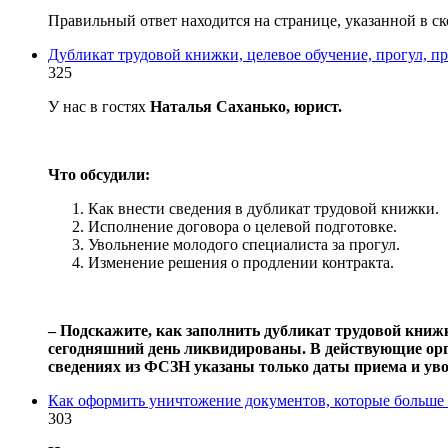
Правильный ответ находится на странице, указанной в ск
Дубликат трудовой книжки, целевое обучение, прогул, п
325
У нас в гостях
Наталья Саханько, юрист.
Что обсудили:
Как внести сведения в дубликат трудовой книжки.
Исполнение договора о целевой подготовке.
Увольнение молодого специалиста за прогул.
Изменение решения о продлении контракта.
‒ Подскажите, как заполнить дубликат трудовой книж
сегодняшний день ликвидированы. В действующие орг
сведениях из ФСЗН указаны только даты приема и уво
Как оформить уничтожение документов, которые больше 
303