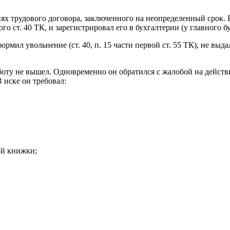
иях трудового договора, заключенного на неопределенный срок.
о ст. 40 ТК, и зарегистрировал его в бухгалтерии (у главного бу
мил увольнение (ст. 40, п. 15 части первой ст. 55 ТК), не выда
оту не вышел. Одновременно он обратился с жалобой на действ
В иске он требовал:
ой книжки;