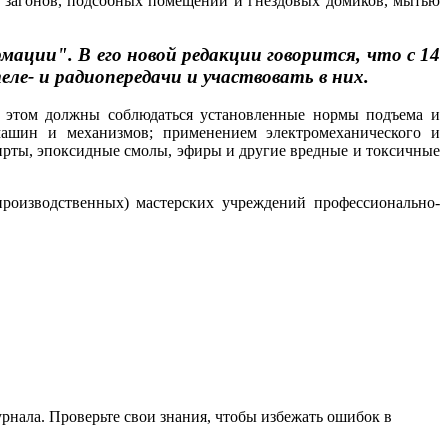
в, загонов, подсобных помещений и гнездовых домиков, мытью
ации". В его новой редакции говорится, что с 14
е- и радиопередачи и участвовать в них.
и этом должны соблюдаться установленные нормы подъема и
машин и механизмов; применением электромеханического и
пирты, эпоксидные смолы, эфиры и другие вредные и токсичные
производственных) мастерских учреждений профессионально-
нала. Проверьте свои знания, чтобы избежать ошибок в