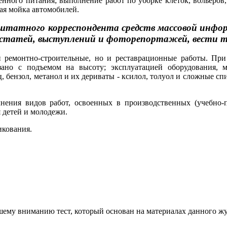
венного питания; выполнение работ по уборке клеток, вольеро
ая мойка автомобилей.
татного корреспондента средств массовой информ
статей, выступлений и фоторепортажей, вести тел
и ремонтно-строительные, но и реставрационные работы. Пр
ано с подъемом на высоту; эксплуатацией оборудования, 
, бензол, метанол и их дериваты - ксилол, толуол и сложные с
нения видов работ, освоенных в производственных (учебно-
 детей и молодежи.
икования.
ему вниманию тест, который основан на материалах данного жур