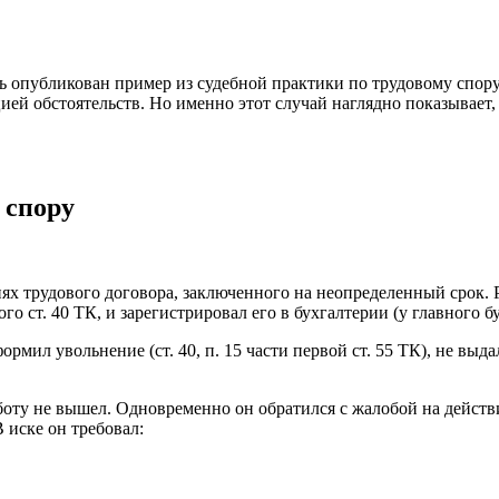
сь опубликован пример из судебной практики по трудовому спор
цией обстоятельств. Но именно этот случай наглядно показывает,
 спору
иях трудового договора, заключенного на неопределенный срок.
о ст. 40 ТК, и зарегистрировал его в бухгалтерии (у главного бу
мил увольнение (ст. 40, п. 15 части первой ст. 55 ТК), не выда
оту не вышел. Одновременно он обратился с жалобой на действ
В иске он требовал: