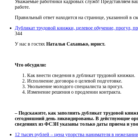
Уважаемые работники кадровых служб! Представляем ваш
работе.
Правильный ответ находится на странице, указанной в ск
Дубликат трудовой книжки, целевое обучение, прогул, п
344
У нас в гостях
Наталья Саханько, юрист.
Что обсудили:
Как внести сведения в дубликат трудовой книжки.
Исполнение договора о целевой подготовке.
Увольнение молодого специалиста за прогул.
Изменение решения о продлении контракта.
‒ Подскажите, как заполнить дубликат трудовой книж
сегодняшний день ликвидированы. В действующие орг
сведениях из ФСЗН указаны только даты приема и уво
12 тысяч рублей – цена упорства нанимателя в нежелани