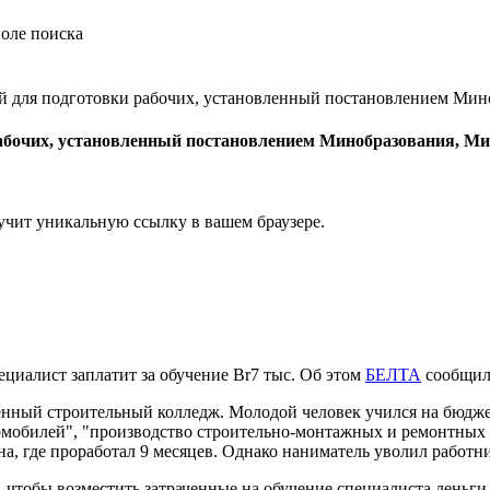
й для подготовки рабочих, установленный постановлением Мино
абочих, установленный постановлением Минобразования, Минт
учит уникальную ссылку в вашем браузере.
циалист заплатит за обучение Br7 тыс. Об этом
БЕЛТА
сообщил
венный строительный колледж. Молодой человек учился на бюдж
томобилей", "производство строительно-монтажных и ремонтных 
а, где проработал 9 месяцев. Однако наниматель уволил работн
 чтобы возместить затраченные на обучение специалиста деньги