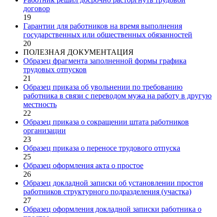
договор
19
Гарантии для работников на время выполнения
государственных или общественных обязанностей
20
ПОЛЕЗНАЯ ДОКУМЕНТАЦИЯ
Образец фрагмента заполненной формы графика
трудовых отпусков
21
Образец приказа об увольнении по требованию
работника в связи с переводом мужа на работу в другую
местность
22
Образец приказа о сокращении штата работников
организации
23
Образец приказа о переносе трудового отпуска
25
Образец оформления акта о простое
26
Образец докладной записки об установлении простоя
работников структурного подразделения (участка)
27
Образец оформления докладной записки работника о