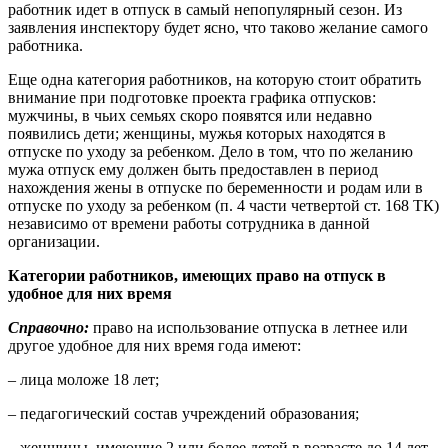
работник идет в отпуск в самый непопулярный сезон. Из
заявления инспектору будет ясно, что таково желание самого
работника.
Еще одна категория работников, на которую стоит обратить
внимание при подготовке проекта графика отпусков:
мужчины, в чьих семьях скоро появятся или недавно
появились дети; женщины, мужья которых находятся в
отпуске по уходу за ребенком. Дело в том, что по желанию
мужа отпуск ему должен быть предоставлен в период
нахождения жены в отпуске по беременности и родам или в
отпуске по уходу за ребенком (п. 4 части четвертой ст. 168 ТК)
независимо от времени работы сотрудника в данной
организации.
Категории работников, имеющих право на отпуск в
удобное для них время
Справочно:
право на использование отпуска в летнее или
другое удобное для них время года имеют:
– лица моложе 18 лет;
– педагогический состав учреждений образования;
– женщины, имеющие 2 или более детей в возрасте до 14 лет