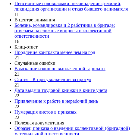
Пенсионные головоломки: несовпадение фамилий,
ликвидация организации и отказ бывшего нанимателя
11
В центре внимания
Болезнь, командировка и 2 работника в бригаде:
отвечаем на сложные вопросы о коллективной
ответственности
16
Блиц-ответ
Продление контракта менее чем на год
21
Случайные ошибки
Взыскание излишне выплаченной зарплаты
21
Статья ТК при увольнении за прогул
21
Дата выдачи трудовой книжки в книге учета
22
Привлечение к работе в нерабочий день
22
Нумерация листов в приказах
22
Полезная документация
Образец приказа о введении коллективной (бригадной)
материальной ответственности