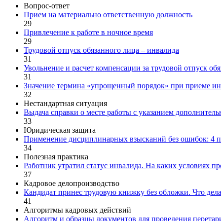
Вопрос-ответ
Прием на материально ответственную должность
29
Привлечение к работе в ночное время
29
Трудовой отпуск обязанного лица ‒ инвалида
31
Увольнение и расчет компенсации за трудовой отпуск об
31
Значение термина «упрощенный порядок» при приеме ин
32
Нестандартная ситуация
Выдача справки о месте работы с указанием дополнител
33
Юридическая защита
Применение дисциплинарных взысканий без ошибок: 4 п
34
Полезная практика
Работник утратил статус инвалида. На каких условиях 
37
Кадровое делопроизводство
Кандидат принес трудовую книжку без обложки. Что дел
41
Алгоритмы кадровых действий
Алгоритм и образцы документов для проведения перетар