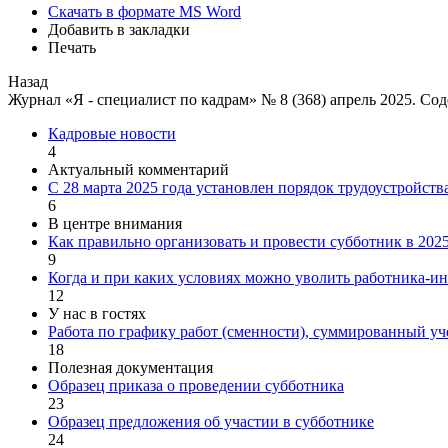
Скачать в формате MS Word
Добавить в закладки
Печать
Назад
Журнал «Я - специалист по кадрам» № 8 (368) апрель 2025. Со
Кадровые новости
4
Актуальный комментарий
С 28 марта 2025 года установлен порядок трудоустройс
6
В центре внимания
Как правильно организовать и провести субботник в 2025
9
Когда и при каких условиях можно уволить работника-и
12
У нас в гостях
Работа по графику работ (сменности), суммированный уч
18
Полезная документация
Образец приказа о проведении субботника
23
Образец предложения об участии в субботнике
24