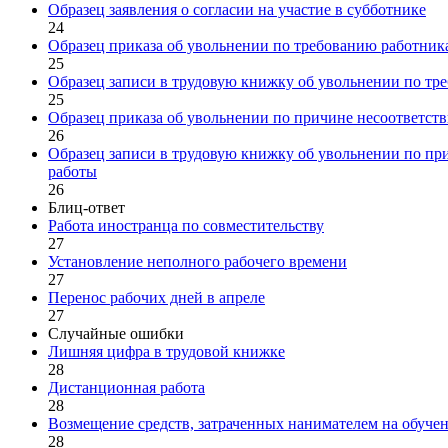
Образец заявления о согласии на участие в субботнике
24
Образец приказа об увольнении по требованию работник
25
Образец записи в трудовую книжку об увольнении по тр
25
Образец приказа об увольнении по причине несоответст
26
Образец записи в трудовую книжку об увольнении по пр
работы
26
Блиц-ответ
Работа иностранца по совместительству
27
Установление неполного рабочего времени
27
Перенос рабочих дней в апреле
27
Случайные ошибки
Лишняя цифра в трудовой книжке
28
Дистанционная работа
28
Возмещение средств, затраченных нанимателем на обуче
28