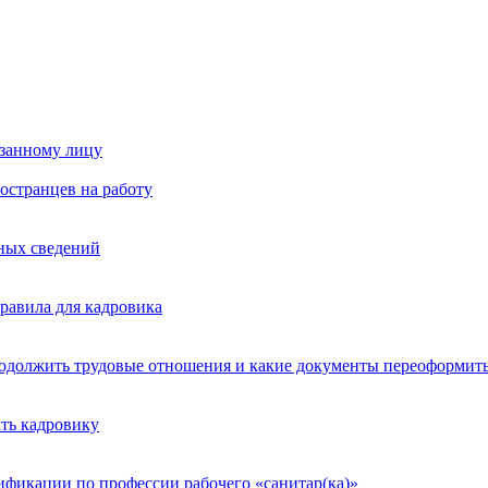
язанному лицу
остранцев на работу
ьных сведений
равила для кадровика
продолжить трудовые отношения и какие документы переоформит
ать кадровику
ификации по профессии рабочего «санитар(ка)»