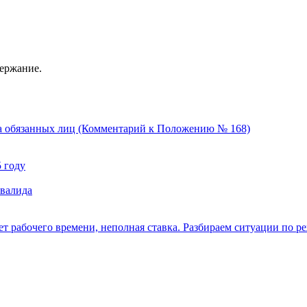
держание.
тва обязанных лиц (Комментарий к Положению № 168)
 году
нвалида
ет рабочего времени, неполная ставка. Разбираем ситуации по 