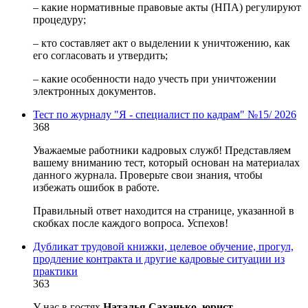
– какие нормативные правовые акты (НПА) регулируют
процедуру;
– кто составляет акт о выделении к уничтожению, как
его согласовать и утвердить;
– какие особенности надо учесть при уничтожении
электронных документов.
Тест по журналу "Я - специалист по кадрам" №15/ 2026
368
Уважаемые работники кадровых служб! Представляем
вашему вниманию тест, который основан на материалах
данного журнала. Проверьте свои знания, чтобы
избежать ошибок в работе.
Правильный ответ находится на странице, указанной в
скобках после каждого вопроса. Успехов!
Дубликат трудовой книжки, целевое обучение, прогул,
продление контракта и другие кадровые ситуации из
практики
363
У нас в гостях
Наталья Саханько, юрист.