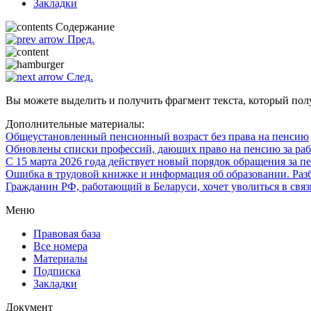
Закладки
Содержание
Пред.
След.
Вы можете выделить и получить фрагмент текста, который пол
Дополнительные материалы:
Общеустановленный пенсионный возраст без права на пенсию
Обновлены списки профессий, дающих право на пенсию за рабо
С 15 марта 2026 года действует новый порядок обращения за п
Ошибка в трудовой книжке и информация об образовании. Раз
Гражданин РФ, работающий в Беларуси, хочет уволиться в связ
Меню
Правовая база
Все номера
Материалы
Подписка
Закладки
Документ