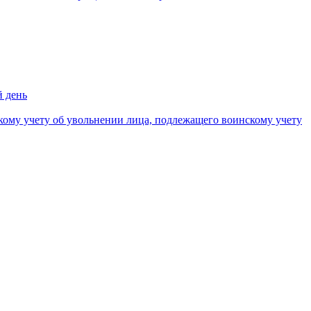
й день
кому учету об увольнении лица, подлежащего воинскому учету