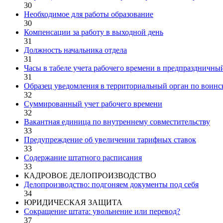
30
Необходимое для работы образование
30
Компенсации за работу в выходной день
31
Должность начальника отдела
31
Часы в табеле учета рабочего времени в предпраздничны
31
Образец уведомления в территориальный орган по воинс
32
Суммированный учет рабочего времени
32
Вакантная единица по внутреннему совместительству
33
Предупреждение об увеличении тарифных ставок
33
Содержание штатного расписания
33
КАДРОВОЕ ДЕЛОПРОИЗВОДСТВО
Делопроизводство: подгоняем документы под себя
34
ЮРИДИЧЕСКАЯ ЗАЩИТА
Сокращение штата: увольнение или перевод?
37