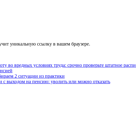
учит уникальную ссылку в вашем браузере.
ту во вредных условиях труда: срочно проверьте штатное расп
енсией
бираем 2 ситуации из практики
и с выходом на пенсию: уволить или можно отказать