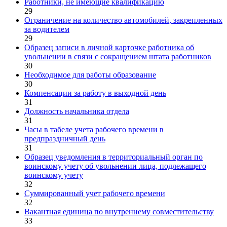
Работники, не имеющие квалификацию
29
Ограничение на количество автомобилей, закрепленных
за водителем
29
Образец записи в личной карточке работника об
увольнении в связи с сокращением штата работников
30
Необходимое для работы образование
30
Компенсации за работу в выходной день
31
Должность начальника отдела
31
Часы в табеле учета рабочего времени в
предпраздничный день
31
Образец уведомления в территориальный орган по
воинскому учету об увольнении лица, подлежащего
воинскому учету
32
Суммированный учет рабочего времени
32
Вакантная единица по внутреннему совместительству
33