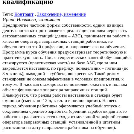
квалификацию
Теги:
Контракт
,
Заключение, изменение
Ирина Новикова, экономист
Предприятие частной формы собственности, одним из видов
деятельности которого является реализация топлива через сеть
автозаправочных станций (далее – АЗС), принимает на работу в
качестве оператора заправочных станций работника, не
обученного по этой профессии, и направляет его на обучение.
Программа курса обучения предусматривает теоретическую и
практическую часть. После теоретических занятий обучающийся
стажируется (практическая часть) на базе АЗС, где за ним
закрепляется наставник, по графику: понедельник – пятница (по
8 ч в день), выходной – суббота, воскресенье. Такой режим
стажировки не совсем эффективен в условиях предприятия, к
тому же 8-часовая стажировка не позволяет охватить в полном
объеме функционал оператора заправочных станций.
Планируется, что режим работы наставника и стажера будет
сменным (смены по 12 ч, в т.ч. и в ночное время). На весь
период обучения работника оформляется учебный отпуск с
сохранением среднего заработка (средний заработок для этого
работника рассчитывается исходя из месячной тарифной ставки
оператора заправочных станций, установленной в штатном
расписании на дату направления работника на обучение).