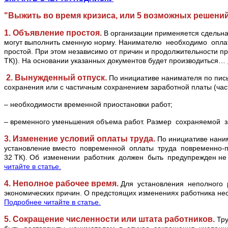
"Выжить во время кризиса, или 5 возможных решени
1. Объявление простоя.
В организации применяется сдельная
могут выполнить сменную норму. Нанимателю необходимо оплати
простой. При этом независимо от причин и продолжительности пр
ТК)). На основании указанных документов будет производиться…
2. Вынужденный отпуск.
По инициативе нанимателя по письм
сохранения или с частичным сохранением заработной платы (часть
– необходимости временной приостановки работ;
– временного уменьшения объема работ. Размер сохраняемой за
3. Изменение условий оплаты труда.
По инициативе наним
установление вместо повременной оплаты труда повременно-пр
32 ТК). Об изменении работник должен быть предупрежден не по
читайте в статье.
4. Неполное рабочее время.
Для установления неполного 
экономических причин. О предстоящих изменениях работника не
Подробнее читайте в статье.
5. Сокращение численности или штата работников.
Тру