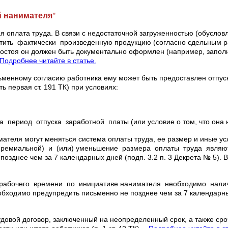
й нанимателя
"
 оплата труда. В связи с недостаточной загруженностью (обусло
ть фактически произведенную продукцию (согласно сдельным рас
остоя он должен быть документально оформлен (например, заполнен
Подробнее читайте в статье.
енному согласию работника ему может быть предоставлен отпуск (
 первая ст. 191 ТК) при условиях:
 период отпуска заработной платы (или условие о том, что она
ателя могут меняться система оплаты труда, ее размер и иные у
емиальной) и (или) уменьшение размера оплаты труда являются
зднее чем за 7 календарных дней (подп. 3.2 п. 3 Декрета № 5). 
рабочего времени по инициативе нанимателя необходимо налич
обходимо предупредить письменно не позднее чем за 7 календарны
довой договор, заключенный на неопределенный срок, а также сро