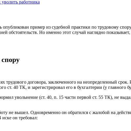
и уволить работника
сь опубликован пример из судебной практики по трудовому спор
цией обстоятельств. Но именно этот случай наглядно показывает,
 спору
иях трудового договора, заключенного на неопределенный срок.
о ст. 40 ТК, и зарегистрировал его в бухгалтерии (у главного бу
мил увольнение (ст. 40, п. 15 части первой ст. 55 ТК), не выда
оту не вышел. Одновременно он обратился с жалобой на действ
В иске он требовал: