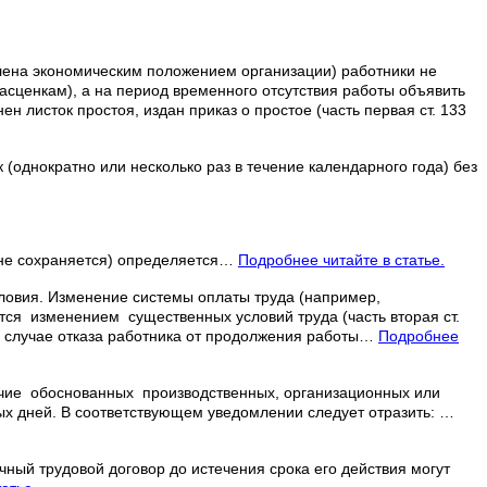
влена экономическим положением организации) работники не
ценкам), а на период временного отсутствия работы объявить
 листок простоя, издан приказ о простое (часть первая ст. 133
однократно или несколько раз в течение календарного года) без
 не сохраняется) определяется…
Подробнее читайте в статье.
словия. Изменение системы оплаты труда (например,
 изменением существенных условий труда (часть вторая ст.
В случае отказа работника от продолжения работы…
Подробнее
ие обоснованных производственных, организационных или
х дней. В соответствующем уведомлении следует отразить: …
чный трудовой договор до истечения срока его действия могут