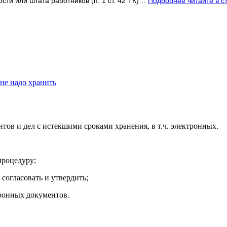
и или штата работников (п. 1 ст. 42 ТК)…
Подробнее читайте в ст
не надо хранить
тов и дел с истекшими сроками хранения, в т.ч. электронных.
процедуру;
 согласовать и утвердить;
тронных документов.