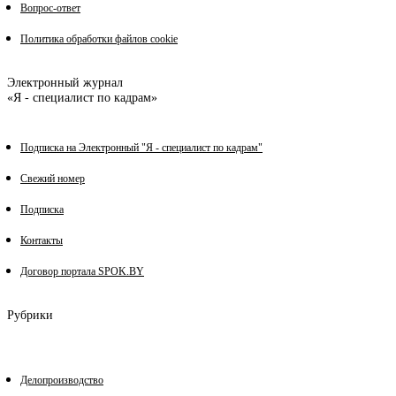
Вопрос-ответ
Политика обработки файлов cookie
Электронный журнал
«Я - специалист по кадрам»
Подписка на Электронный "Я - специалист по кадрам"
Свежий номер
Подписка
Контакты
Договор портала SPOK.BY
Рубрики
Делопроизводство