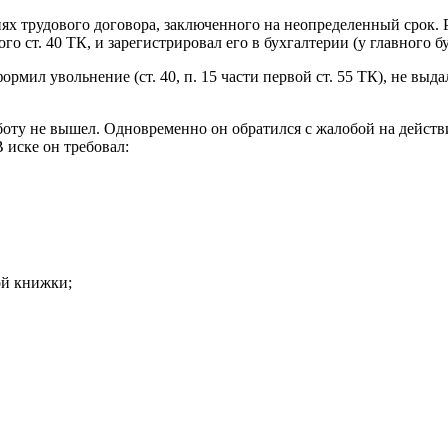
иях трудового договора, заключенного на неопределенный срок.
о ст. 40 ТК, и зарегистрировал его в бухгалтерии (у главного бу
мил увольнение (ст. 40, п. 15 части первой ст. 55 ТК), не выда
оту не вышел. Одновременно он обратился с жалобой на действ
В иске он требовал:
ой книжки;