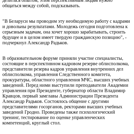
делиться опытом, этим перспективным людям нужно
общаться между собой, подсказывать.
"В Беларуси мы проводим эту необходимую работу с кадрами
и довольны результатами. Молодежь сегодня подготовлена к
серьезным задачам, она хочет хорошо зарабатывать, строить
будущее и в целом имеет твердую гражданскую позицию", -
подчеркнул Александр Радьков.
В образовательном форуме приняли участие специалисты,
состоящие в перспективном кадровом резерве облисполкома,
представители резерва кадров управления внутренних дел
облисполкома, управления Следственного комитета,
прокуратуры, областного управления МЧС, высших учебных
заведений. Перед ними выступили преподаватели Академии
управления при Президенте, губернатор области Владимир
Кравцов, первый замглавы Администрации Президента
Александр Радьков. Состоялось общение с другими
представителями госорганов, ректорами высших учебных
заведений Гродно. Проведены также психологический
тренинг, тестирование по оценке управленческих
компетенций, круглый стол.