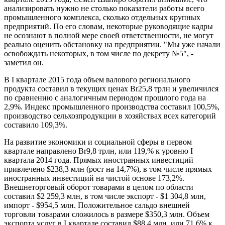
анализировать нужно не столько показатели работы всего
промышленного комплекса, сколько отдельных крупных
предприятий. По его словам, некоторые руководящие кадры
не осознают в полной мере своей ответственности, не могут
реально оценить обстановку на предприятии. "Мы уже начали
освобождать некоторых, в том числе по декрету №5", -
заметил он.
В I квартале 2015 года объем валового регионального
продукта составил в текущих ценах Br25,8 трлн и увеличился
по сравнению с аналогичным периодом прошлого года на
2,9%. Индекс промышленного производства составил 100,5%,
производство сельхозпродукции в хозяйствах всех категорий
составило 109,3%.
На развитие экономики и социальной сферы в первом
квартале направлено Br9,8 трлн, или 119,% к уровню I
квартала 2014 года. Прямых иностранных инвестиций
привлечено $238,3 млн (рост на 14,7%), в том числе прямых
иностранных инвестиций на чистой основе 173,2%.
Внешнеторговый оборот товарами в целом по области
составил $2 259,3 млн, в том числе экспорт - $1 304,8 млн,
импорт - $954,5 млн. Положительное сальдо внешней
торговли товарами сложилось в размере $350,3 млн. Объем
экспорта услуг в I квартале составил $88,4 млн, или 71,6% к