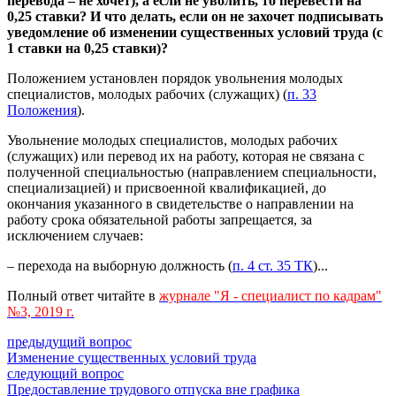
перевода – не хочет), а если не уволить, то перевести на
0,25 ставки? И что делать, если он не захочет подписывать
уведомление об изменении существенных условий труда (с
1 ставки на 0,25 ставки)?
Положением установлен порядок увольнения молодых
специалистов, молодых рабочих (служащих) (
п. 33
Положения
).
Увольнение молодых специалистов, молодых рабочих
(служащих) или перевод их на работу, которая не связана с
полученной специальностью (направлением специальности,
специализацией) и присвоенной квалификацией, до
окончания указанного в свидетельстве о направлении на
работу срока обязательной работы запрещается, за
исключением случаев:
– перехода на выборную должность (
п. 4 ст. 35 ТК
)...
Полный ответ читайте в
журнале "Я - специалист по кадрам"
№3, 2019 г.
предыдущий вопрос
Изменение существенных условий труда
следующий вопрос
Предоставление трудового отпуска вне графика