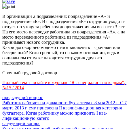
В организации 2 подразделения: подразделение «А» и
подразделение «Б». Из подразделения «Б» сотрудник уходит в
отпуск по уходу за ребенком до достижения им возраста 3 лет.
На его место переводят работника из подразделения «А», а на
место переведенного работника из подразделения «А»
принимают нового сотрудника.
Какой договор необходимо с ним заключить – срочный или
бессрочный? Если срочный, то на каком основании, ведь в
социальном отпуске находится сотрудник другого
подразделения?
Срочный трудовой договор.
Полный текст читайте в журнале "Я - специалист по кадрам",
№15 / 2014
предыдущий вопрос
Работник работает на должности бухгалтера с 8 мая 2012 г. С 7
марта 2013 г. ему присвоена II квалификационная категория
бухгалтера. Когда работнику можно присвоить I ква-
лификационную катего
следующий вопрос
Контракт с сотрудницей, работающей в организации по