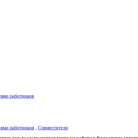
иями работников
иями работников
,
Совместители