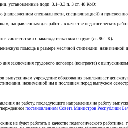
, установленные подп. 3.1–3.3 п. 3 ст. 48 КоО:
ью (направлением специальности, специализацией) и присвоенн
кам, направленным для работы в качестве педагогических рабо
 в соответствии с законодательством о труде (ст. 96 ТК).
денежную помощь в размере месячной стипендии, назначенной им
дня заключения трудового договора (контракта) с выпускником
ов выпускникам учреждение образования выплачивает денежную 
стипендии, назначенной им в последнем перед выпуском семестре
авления на работу, последующего направления на работу выпуск
утвержденное
постановлением Совета Министров Республики Бела
ник не будет работать в качестве педагогического работника,