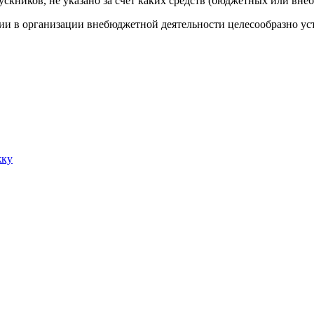
ускников, не указано за счет каких средств (бюджетных или вн
 в организации внебюджетной деятельности целесообразно уст
жку