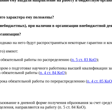
ланию ему выдали направление на работу в бюджетную орган
го характера ему положены?
внебюджетных), при наличии в организации внебюджетной де
рганизации?
 однако на него будут распространяться некоторые гарантии и 
го) имеют:
 обязательной работы по распределению (
п. 5 ст. 83 КоО
);
вором о подготовке научного работника высшей квалификации за
а обязательной работы (
п. 4 ст. 84 КоО
);
рока обязательной работы по перераспределению (
п. 4 ст. 85 КоО
зование в дневной форме получения образования за счет средст
ления, направляются на работу (п. 5 ст. 84 КоО).