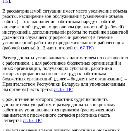
ТК
).
В рассматриваемой ситуации имеет место увеличение объема
работы. Расширение зон обслуживания (увеличение объема
работы) – это выполнение работником наряду с работой,
определенной трудовым договором (должностной (рабочей)
инструкцией), дополнительной работы по такой же вакантной
должности служащего (профессии рабочего) в течение
установленной работнику продолжительности рабочего дня
(рабочей смены) (п. 2 части второй
ст. 67 ТК
).
Размер доплаты устанавливается нанимателем по соглашению
с работником, а для работников бюджетных организаций и
иных организаций, получающих субсидии, работники
которых приравнены по оплате труда к работникам
бюджетных организаций (далее – бюджетные организации), –
Правительством Республики Беларусь или уполномоченным
им органом (часть третья
ст. 67 ТК
).
Срок, в течение которого работник будет выполнять
дополнительную работу, и размер доплаты конкретному
работнику устанавливаются приказом (распоряжением)
нанимателя с письменного согласия работника (часть
четвертая
ст. 67 ТК
).
При установлении такой доплаты работникам бюджетных