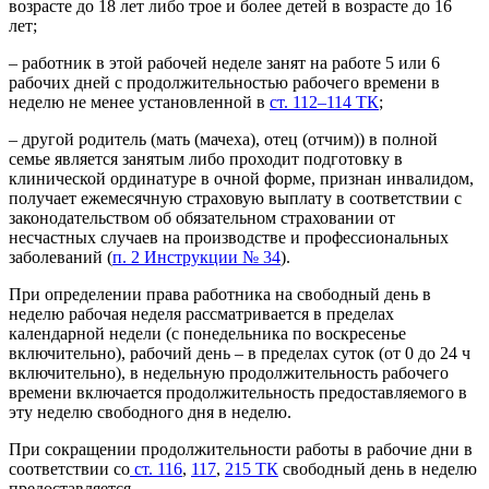
возрасте до 18 лет либо трое и более детей в возрасте до 16
лет;
– работник в этой рабочей неделе занят на работе 5 или 6
рабочих дней с продолжительностью рабочего времени в
неделю не менее установленной в
ст. 112–114 ТК
;
– другой родитель (мать (мачеха), отец (отчим)) в полной
семье является занятым либо проходит подготовку в
клинической ординатуре в очной форме, признан инвалидом,
получает ежемесячную страховую выплату в соответствии с
законодательством об обязательном страховании от
несчастных случаев на производстве и профессиональных
заболеваний (
п. 2 Инструкции № 34
).
При определении права работника на свободный день в
неделю рабочая неделя рассматривается в пределах
календарной недели (с понедельника по воскресенье
включительно), рабочий день – в пределах суток (от 0 до 24 ч
включительно), в недельную продолжительность рабочего
времени включается продолжительность предоставляемого в
эту неделю свободного дня в неделю.
При сокращении продолжительности работы в рабочие дни в
соответствии со
ст. 116
,
117
,
215 ТК
свободный день в неделю
предоставляется.