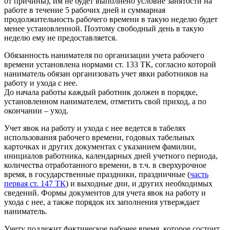
от причины), им не будет выполнено условие занятости на
работе в течение 5 рабочих дней и суммарная
продолжительность рабочего времени в такую неделю будет
менее установленной. Поэтому свободный день в такую
неделю ему не предоставляется.
Обязанность нанимателя по организации учета рабочего
времени установлена нормами ст. 133 ТК, согласно которой
наниматель обязан организовать учет явки работников на
работу и ухода с нее.
До начала работы каждый работник должен в порядке,
установленном нанимателем, отметить свой приход, а по
окончании – уход.
Учет явок на работу и ухода с нее ведется в табелях
использования рабочего времени, годовых табельных
карточках и других документах с указанием фамилии,
инициалов работника, календарных дней учетного периода,
количества отработанного времени, в т.ч. в сверхурочное
время, в государственные праздники, праздничные (
часть
первая ст. 147 ТК
) и выходные дни, и других необходимых
сведений. Формы документов для учета явок на работу и
ухода с нее, а также порядок их заполнения утверждает
наниматель.
Учету подлежит фактическое рабочее время, которое состоит