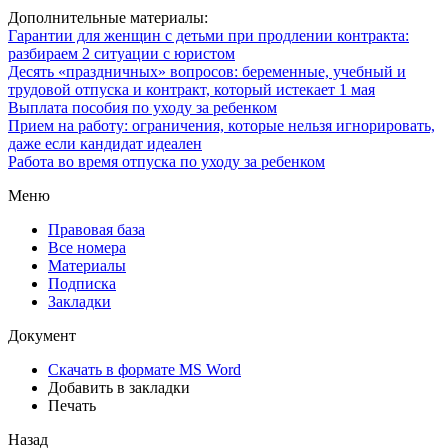
Дополнительные материалы:
Гарантии для женщин с детьми при продлении контракта:
разбираем 2 ситуации с юристом
Десять «праздничных» вопросов: беременные, учебный и
трудовой отпуска и контракт, который истекает 1 мая
Выплата пособия по уходу за ребенком
Прием на работу: ограничения, которые нельзя игнорировать,
даже если кандидат идеален
Работа во время отпуска по уходу за ребенком
Меню
Правовая база
Все номера
Материалы
Подписка
Закладки
Документ
Скачать в формате MS Word
Добавить в закладки
Печать
Назад