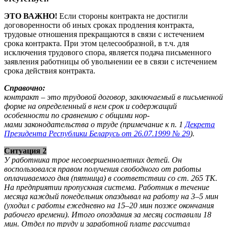
ЭТО ВАЖНО!
Если стороны контракта не достигли
договоренности об иных сроках продления контракта,
трудовые отношения прекращаются в связи с истечением
срока контракта. При этом целесообразной, в т.ч. для
исключения трудового спора, является подача письменного
заявления работницы об увольнении ее в связи с истечением
срока действия контракта.
Справочно:
контракт – это трудовой договор, заключаемый в письменной
форме на определенный в нем срок и содержащий
особенности по сравнению с общими нор-
мами законодательства о труде (примечание к п. 1
Декрета
Президента Республики Беларусь от 26.07.1999 № 29
).
Ситуация 2
У работника трое несовершеннолетних детей. Он
воспользовался правом получения свободного от работы
оплачиваемого дня (пятница) в соответствии со ст. 265 ТК.
На предприятии пропускная система. Работник в течение
месяца каждый понедельник опаздывал на работу на 3–5 мин
(уходил с работы ежедневно на 15–20 мин позже окончания
рабочего времени). Итого опоздания за месяц составили 18
мин. Отдел по труду и заработной плате рассчитал