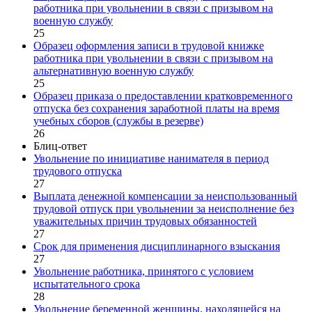
работника при увольнении в связи с призывом на
военную службу
25
Образец оформления записи в трудовой книжке
работника при увольнении в связи с призывом на
альтернативную военную службу
25
Образец приказа о предоставлении кратковременного
отпуска без сохранения заработной платы на время
учебных сборов (службы в резерве)
26
Блиц-ответ
Увольнение по инициативе нанимателя в период
трудового отпуска
27
Выплата денежной компенсации за неиспользованный
трудовой отпуск при увольнении за неисполнение без
уважительных причин трудовых обязанностей
27
Срок для применения дисциплинарного взыскания
27
Увольнение работника, принятого с условием
испытательного срока
28
Увольнение беременной женщины, находящейся на