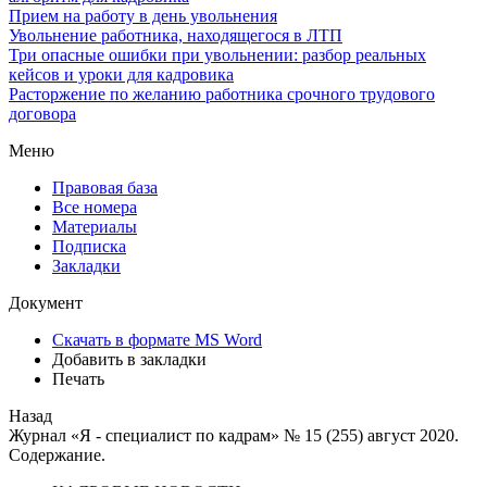
Прием на работу в день увольнения
Увольнение работника, находящегося в ЛТП
Три опасные ошибки при увольнении: разбор реальных
кейсов и уроки для кадровика
Расторжение по желанию работника срочного трудового
договора
Меню
Правовая база
Все номера
Материалы
Подписка
Закладки
Документ
Скачать в формате MS Word
Добавить в закладки
Печать
Назад
Журнал «Я - специалист по кадрам» № 15 (255) август 2020.
Содержание.