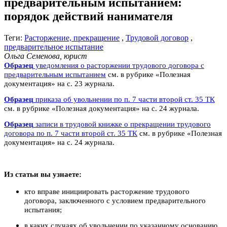
предварительным испытанием:
порядок действий нанимателя
Теги:
Расторжение, прекращение
,
Трудовой договор
,
предварительное испытание
Ольга Семенова, юрист
Образец
уведомления о расторжении трудового договора с
предварительным испытанием
см. в рубрике «Полезная
документация» на с. 23 журнала.
Образец
приказа об увольнении по п. 7 части второй ст. 35 ТК
см. в рубрике «Полезная документация» на с. 24 журнала.
Образец
записи в трудовой книжке о прекращении трудового
договора по п. 7 части второй ст. 35 ТК
см. в рубрике «Полезная
документация» на с. 24 журнала.
Из статьи вы узнаете:
кто вправе инициировать расторжение трудового
договора, заключенного с условием предварительного
испытания;
в каких случаях об увольнении по указанному основанию