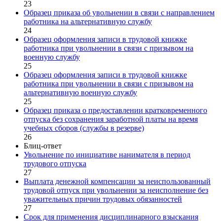
23
Образец приказа об увольнении в связи с направлением
работника на альтернативную службу
24
Образец оформления записи в трудовой книжке
работника при увольнении в связи с призывом на
военную службу
25
Образец оформления записи в трудовой книжке
работника при увольнении в связи с призывом на
альтернативную военную службу
25
Образец приказа о предоставлении кратковременного
отпуска без сохранения заработной платы на время
учебных сборов (службы в резерве)
26
Блиц-ответ
Увольнение по инициативе нанимателя в период
трудового отпуска
27
Выплата денежной компенсации за неиспользованный
трудовой отпуск при увольнении за неисполнение без
уважительных причин трудовых обязанностей
27
Срок для применения дисциплинарного взыскания