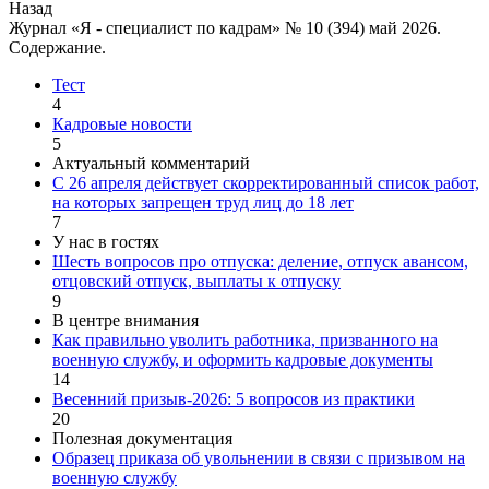
Назад
Журнал «Я - специалист по кадрам» № 10 (394) май 2026.
Содержание.
Тест
4
Кадровые новости
5
Актуальный комментарий
С 26 апреля действует скорректированный список работ,
на которых запрещен труд лиц до 18 лет
7
У нас в гостях
Шесть вопросов про отпуска: деление, отпуск авансом,
отцовский отпуск, выплаты к отпуску
9
В центре внимания
Как правильно уволить работника, призванного на
военную службу, и оформить кадровые документы
14
Весенний призыв-2026: 5 вопросов из практики
20
Полезная документация
Образец приказа об увольнении в связи с призывом на
военную службу