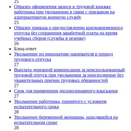
25
Образец оформления записи в трудовой книжке
работника при увольнении в связи с призывом на
альтернативную военную службу
25
Образец приказа о предоставлении кратковременного
отпуска без сохранения заработной платы на время
учебных сборов (службы в резерве)
26
Блиц-ответ
Увольнение по инициативе нанимателя в период
трудового отпуска
27
Выплата денежной компенсации за неиспользованный
трудовой отпуск при увольнении за неисполнение без
уважительных причин трудовых обязанностей
27
Срок для применения дисциплинарного взыскания
27
Увольнение работника, принятого с условием
испытательного срока
28
Увольнение беременной женщины, находящейся на
испытательном сроке
28