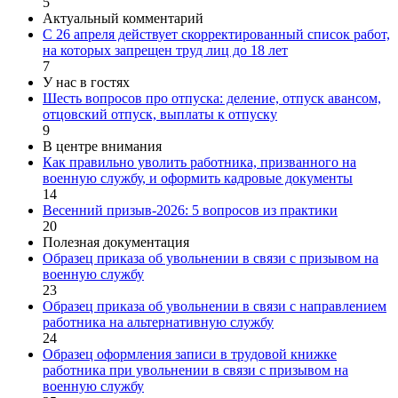
5
Актуальный комментарий
С 26 апреля действует скорректированный список работ,
на которых запрещен труд лиц до 18 лет
7
У нас в гостях
Шесть вопросов про отпуска: деление, отпуск авансом,
отцовский отпуск, выплаты к отпуску
9
В центре внимания
Как правильно уволить работника, призванного на
военную службу, и оформить кадровые документы
14
Весенний призыв-2026: 5 вопросов из практики
20
Полезная документация
Образец приказа об увольнении в связи с призывом на
военную службу
23
Образец приказа об увольнении в связи с направлением
работника на альтернативную службу
24
Образец оформления записи в трудовой книжке
работника при увольнении в связи с призывом на
военную службу