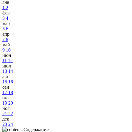
янв
1
2
фев
3
4
мар
5
6
апр
7
8
май
9
10
июн
11
12
июл
13
14
авг
15
16
сен
17
18
окт
19
20
ноя
21
22
дек
23
24
Содержание