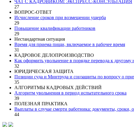
ЧАТ С КАДРОВИКОМ: ЭКСПРЕСС-КОНСУЛЬТАЦИЯ
27
ВОПРОС-ОТВЕТ
Исчисление сроков при возмещении ущерба
29
Повышение квалификации работников
29
Нестандартная ситуация
Время для приема пищи, включаемое в рабочее время
31
КАДРОВОЕ ДЕЛОПРОИЗВОДСТВО
Как оформить увольнение в порядке перевода к другому
32
ЮРИДИЧЕСКАЯ ЗАЩИТА
Позиции суда и Минтруда и соцзащиты по вопросу о прим
35
АЛГОРИТМЫ КАДРОВЫХ ДЕЙСТВИЙ
Алгоритм увольнения в период испытательного срока
39
ПОЛЕЗНАЯ ПРАКТИКА
Выплаты в случае смерти работника: документы, сроки,
44