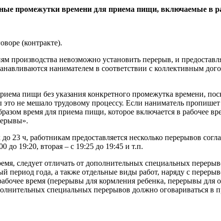
етные промежутки времени для приема пищи, включаемые в р
оворе (контракте).
иям производства невозможно установить перерыв, и предоставля
станавливаются нанимателем в соответствии с коллективным дог
риема пищи без указания конкретного промежутка времени, поск
ы это не мешало трудовому процессу. Если наниматель пропишет 
азом время для приема пищи, которое включается в рабочее вре
рерывы».
до 23 ч, работникам предоставляется несколько перерывов согла
 до 19:20, вторая – с 19:25 до 19:45 и т.п.
ремя, следует отличать от дополнительных специальных переры
й период года, а также отдельные виды работ, наряду с переры
рабочее время (перерывы для кормления ребенка, перерывы для 
полнительных специальных перерывов должно оговариваться в пр