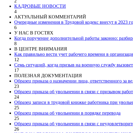
2
КАДРОВЫЕ НОВОСТИ
4
АКТУАЛЬНЫЙ КОММЕНТАРИЙ
Очередные изменения в Трудовой кодекс внесут в 2023 г
6
У НАС В ГОСТЯХ
Когда поручение дополнительной работы законно: разбир
8
В ЦЕНТРЕ ВНИМАНИЯ
Как правильно вести учет рабочего времени в организац
12
Семь ситуаций, когда призыв на военную службу вызовет
17
ПОЛЕЗНАЯ ДОКУМЕНТАЦИЯ
Образец приказа о назначении лица, ответственного за в
23
Образец приказа об увольнении в связи с призывом рабо
24
Образец записи в трудовой книжке работника при увольн
25
Образец приказа об увольнении в порядке перевода
25
Образец приказа об увольнении в связи с неудовлетвори
26