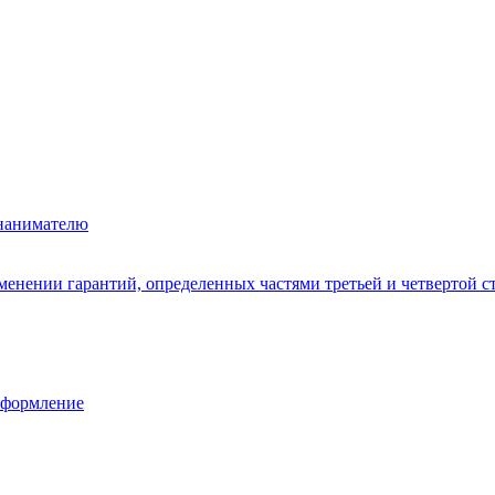
 нанимателю
енении гарантий, определенных частями третьей и четвертой ст
 оформление