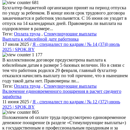
681
Бухгалтер бюджетной организации принят на период отпуска
по уходу за ребенком. В конце июля срок трудового договора
заканчивается и работник увольняется. С 16 июня он уходит в
отпуск на 14 календарных дней. Правомерна ли выплата на
оздоровление в размере...
Теги:
Оплата труда
,
Стимулирующие выплаты
Выплата к юбилейной дате работника
17 июля 2025 /
Я - специалист по кадрам / № 14 (374) июль
2025 | SPOK.BY
1 177
В коллективном договоре предусмотрена выплата к
юбилейным датам в размере 5 базовых величин. Но в связи с
тем что работник родился 29 февраля, главный бухгалтер
отказался начислять выплату по той причине, что в нынешнем
году такой даты нет. Правомерны ли...
Теги:
Оплата труда
,
Стимулирующие выплаты
Включение единовременного поощрения в расчет среднего
заработка
11 июня 2025 /
Я - специалист по кадрам / № 12 (372) июнь
2025 | SPOK.BY
865
Положением об оплате труда предусмотрено единовременное
денежное поощрение (в разделе «Стимулирующие выплаты»)
к государственным и профессиональным праздникам и за