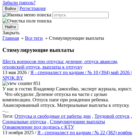
Забыли пароль?
Регистрация
Войти
Закрыть
Главная
»
Все теги
»
Стимулирующие выплаты
Стимулирующие выплаты
Шесть вопросов про отпуска: деление, отпуск авансом,
отцовский отпуск, выплаты к отпуску
13 мая 2026 /
Я - специалист по кадрам / № 10 (394) май 2026 |
SPOK.BY
851
У нас в гостях Владимир Самосейко, эксперт журнала, юрист.
Что обсудили: Деление отпуска на части с целью
компенсации. Отпуск папе при рождении ребенка.
Авансированный отпуск. Материальные выплаты к отпуску.
–...
Теги:
Отпуска и свободные от работы дни
,
Трудовой отпуск
,
Социальные отпуска
,
Стимулирующие выплаты
Ознакомление под подпись с КТУ
13 ноября 2025 /
Я - специалист по кадрам / № 22 (382) ноябрь