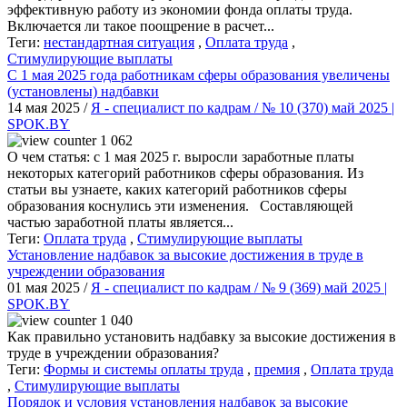
эффективную работу из экономии фонда оплаты труда.
Включается ли такое поощрение в расчет...
Теги:
нестандартная ситуация
,
Оплата труда
,
Стимулирующие выплаты
С 1 мая 2025 года работникам сферы образования увеличены
(установлены) надбавки
14 мая 2025 /
Я - специалист по кадрам / № 10 (370) май 2025 |
SPOK.BY
1 062
О чем статья: с 1 мая 2025 г. выросли заработные платы
некоторых категорий работников сферы образования. Из
статьи вы узнаете, каких категорий работников сферы
образования коснулись эти изменения. Составляющей
частью заработной платы является...
Теги:
Оплата труда
,
Стимулирующие выплаты
Установление надбавок за высокие достижения в труде в
учреждении образования
01 мая 2025 /
Я - специалист по кадрам / № 9 (369) май 2025 |
SPOK.BY
1 040
Как правильно установить надбавку за высокие достижения в
труде в учреждении образования?
Теги:
Формы и системы оплаты труда
,
премия
,
Оплата труда
,
Стимулирующие выплаты
Порядок и условия установления надбавок за высокие