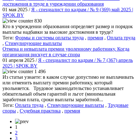
достижения в труде в учреждении образования
01 мая 2025 /
Я - специалист по кадрам / № 9 (369) май 2025 |
SPOK.BY
830
Кто в учреждении образования определяет размер и порядок
выплаты надбавки за высокие достижения в труде?
Теги:
Формы и системы оплаты труда
,
премия
,
Оплата труда
,
Стимулирующие выплаты
Отмена и невыплата премии уволенному работнику. Когда
организация рискует в случае спора
01 апреля 2025 /
Я - специалист по кадрам / № 7 (367) апрель
2025 | SPOK.BY
1 496
Из статьи узнаете: в каком случае допустимо не выплачивать
или отменить выплату премии работнику, который
увольняется. Трудовое законодательство устанавливает
обязательный объем гарантий и льгот (минимальная
заработная плата, сроки выплаты заработной...
Теги:
Оплата труда
,
Стимулирующие выплаты
,
Трудовые
споры
,
Судебная практика
,
премия
1
2
3