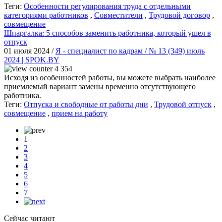
Теги:
Особенности регулирования труда с отдельными
категориями работников
,
Совместители
,
Трудовой договор
,
совмещение
Шпаргалка: 5 способов заменить работника, который ушел в
отпуск
01 июля 2024 /
Я - специалист по кадрам / № 13 (349) июль
2024 | SPOK.BY
4 354
Исходя из особенностей работы, вы можете выбрать наиболее
приемлемый вариант замены временно отсутствующего
работника.
Теги:
Отпуска и свободные от работы дни
,
Трудовой отпуск
,
совмещение
,
прием на работу
1
2
3
4
5
6
7
Сейчас читают