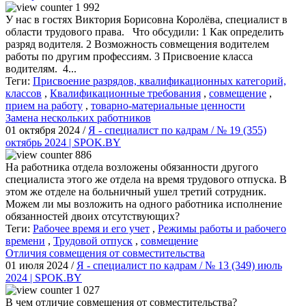
1 992
У нас в гостях Виктория Борисовна Королёва, специалист в
области трудового права. Что обсудили: 1 Как определить
разряд водителя. 2 Возможность совмещения водителем
работы по другим профессиям. 3 Присвоение класса
водителям. 4...
Теги:
Присвоение разрядов, квалификационных категорий,
классов
,
Квалификационные требования
,
совмещение
,
прием на работу
,
товарно-материальные ценности
Замена нескольких работников
01 октября 2024 /
Я - специалист по кадрам / № 19 (355)
октябрь 2024 | SPOK.BY
886
На работника отдела возложены обязанности другого
специалиста этого же отдела на время трудового отпуска. В
этом же отделе на больничный ушел третий сотрудник.
Можем ли мы возложить на одного работника исполнение
обязанностей двоих отсутствующих?
Теги:
Рабочее время и его учет
,
Режимы работы и рабочего
времени
,
Трудовой отпуск
,
совмещение
Отличия совмещения от совместительства
01 июля 2024 /
Я - специалист по кадрам / № 13 (349) июль
2024 | SPOK.BY
1 027
В чем отличие совмещения от совместительства?