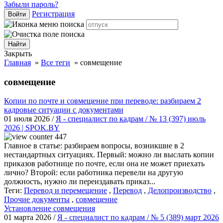
Забыли пароль?
Регистрация
Войти
Закрыть
Главная
»
Все теги
»
совмещение
совмещение
Копии по почте и совмещение при переводе: разбираем 2
кадровые ситуации с документами
01 июля 2026 /
Я - специалист по кадрам / № 13 (397) июль
2026 | SPOK.BY
447
Главное в статье: разбираем вопросы, возникшие в 2
нестандартных ситуациях. Первый: можно ли выслать копии
приказов работнице по почте, если она не может приехать
лично? Второй: если работника перевели на другую
должность, нужно ли переиздавать приказ...
Теги:
Перевод и перемещение
,
Перевод
,
Делопроизводство
,
Прочие документы
,
совмещение
Установление совмещения
01 марта 2026 /
Я - специалист по кадрам / № 5 (389) март 2026