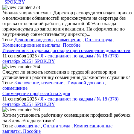
| SPOK.BY
273
Уволился юрисконсульт. Директор распорядился издать приказ
о возложении обязанностей юрисконсульта на секретаря без
отрыва от основной работы, с доплатой 50 % от оклада
юрисконсульта до заполнения вакансии. На оформление по
внутреннему совместительству директор...
Теги:
Делопроизводство
,
совмещение
,
Оплата труда
,
Компенсационные выплаты. Пособие
Изменения в трудовом договоре при совмещении должностей
11 сентября 2025 /
Я - специалист по кадрам / № 18 (378)
сентябрь 2025 | SPOK.BY
764
Следует ли вносить изменения в трудовой договор при
установлении работнику совмещения должностей служащих?
Теги:
Заключение, изменение
,
Трудовой договор
,
совмещение
Совмещение профессий на 3 дня
11 сентября 2025 /
Я - специалист по кадрам / № 18 (378)
сентябрь 2025 | SPOK.BY
763
Хотим установить работнику совмещение профессий рабочих
на 3 дня. Это допустимо?
Теги:
совмещение
,
Оплата труда
,
Компенсационные
выплаты. Пособие