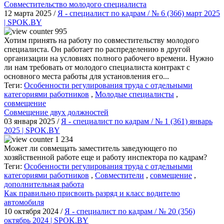
Совместительство молодого специалиста
12 марта 2025 /
Я - специалист по кадрам / № 6 (366) март 2025
| SPOK.BY
995
Хотим принять на работу по совместительству молодого
специалиста. Он работает по распределению в другой
организации на условиях полного рабочего времени. Нужно
ли нам требовать от молодого специалиста контракт с
основного места работы для установления его...
Теги:
Особенности регулирования труда с отдельными
категориями работников
,
Молодые специалисты
,
совмещение
Совмещение двух должностей
03 января 2025 /
Я - специалист по кадрам / № 1 (361) январь
2025 | SPOK.BY
1 234
Может ли совмещать заместитель заведующего по
хозяйственной работе еще и работу инспектора по кадрам?
Теги:
Особенности регулирования труда с отдельными
категориями работников
,
Совместители
,
совмещение
,
дополнительная работа
Как правильно присвоить разряд и класс водителю
автомобиля
10 октября 2024 /
Я - специалист по кадрам / № 20 (356)
октябрь 2024 | SPOK.BY