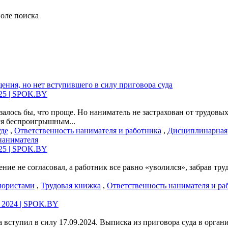
щения, но нет вступившего в силу приговора суда
025 | SPOK.BY
залось бы, что проще. Но наниматель не застрахован от трудовы
ся беспроигрышным...
уде
,
Ответственность нанимателя и работника
,
Дисциплинарная
 нанимателя
025 | SPOK.BY
нение не согласовал, а работник все равно «уволился», забрав 
 юристами
,
Трудовая книжка
,
Ответственность нанимателя и ра
ь 2024 | SPOK.BY
а вступил в силу 17.09.2024. Выписка из приговора суда в орган