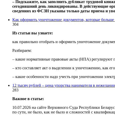
‒ Подскажите, как заполнить дубликат трудовой книж
сегодняшний день ликвидированы. В действующие орг
сведениях из ФСЗН указаны только даты приема и уво
Как оформить уничтожение документов, которые больше 
304
Из статьи вы узнаете:
как правильно отобрать и оформить уничтожение докумен
Разбираем:
– какие нормативные правовые акты (НПА) регулируют 
– кто составляет акт о выделении к уничтожению, как его
– какие особенности надо учесть при уничтожении элек
12 тысяч рублей – цена упорства нанимателя в нежелани
283
Важное в статье:
10.07.2026 на сайте Верховного Суда Республики Белару
по сути, не было, как не было и сложностей с квалифика