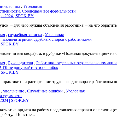
анные лица
,
Уголовная
ственности. Соблюдаем все формальности
брь 2024 | SPOK.BY
оступок; – для чего нужны объяснения работника; – на что обра
ная
,
служебная записка
,
Уголовная
 исключить риски судебных споров с работниками
 | SPOK.BY
явлении выговора) см. в рубрике «Полезная документация» на с
ная
,
Руководители
,
Работники отдельных отраслей экономики и
2 ТК не допускайте этих ошибок
 | SPOK.BY
на практике при расторжении трудового договора с работником 
,
увольнение
,
Случайные ошибки
,
Уголовная
та судимости
ь 2024 | SPOK.BY
вать от кандидата на работу представления справки о наличии (
работу. Понятие...