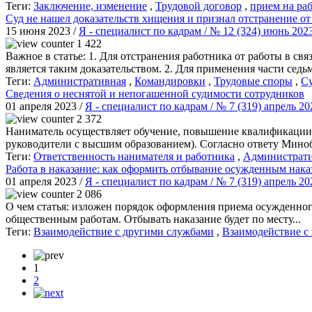
Теги:
Заключение, изменение
,
Трудовой договор
,
прием на ра
Суд не нашел доказательств хищения и признал отстранение о
15 июня 2023 /
Я - специалист по кадрам / № 12 (324) июнь 20
1 422
Важное в статье: 1. Для отстранения работника от работы в с
является таким доказательством. 2. Для применения части седьмо
Теги:
Административная
,
Командировки
,
Трудовые споры
,
Су
Сведения о неснятой и непогашенной судимости сотрудников
01 апреля 2023 /
Я - специалист по кадрам / № 7 (319) апрель 2
2 372
Наниматель осуществляет обучение, повышение квалификации 
руководители с высшим образованием). Согласно ответу Миноб
Теги:
Ответственность нанимателя и работника
,
Администрат
Работа в наказание: как оформить отбывание осужденным нака
01 апреля 2023 /
Я - специалист по кадрам / № 7 (319) апрель 2
2 086
О чем статья: изложен порядок оформления приема осужденног
общественным работам. Отбывать наказание будет по месту...
Теги:
Взаимодействие с другими службами
,
Взаимодействие с
1
2