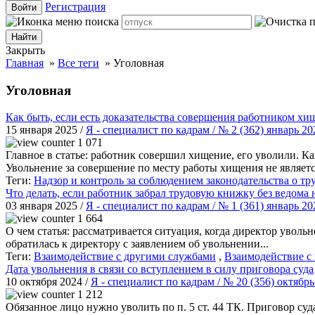
Регистрация
Войти
Закрыть
Главная
»
Все теги
»
Уголовная
Уголовная
Как быть, если есть доказательства совершения работником хи
15 января 2025 /
Я - специалист по кадрам / № 2 (362) январь 2
1 071
Главное в статье: работник совершил хищение, его уволили. Ка
Увольнение за совершение по месту работы хищения не являет
Теги:
Надзор и контроль за соблюдением законодательства о тр
Что делать, если работник забрал трудовую книжку без ведома
03 января 2025 /
Я - специалист по кадрам / № 1 (361) январь 2
1 664
О чем статья: рассматривается ситуация, когда директор уволь
обратилась к директору с заявлением об увольнении...
Теги:
Взаимодействие с другими службами
,
Взаимодействие с
Дата увольнения в связи со вступлением в силу приговора суда
10 октября 2024 /
Я - специалист по кадрам / № 20 (356) октябр
1 212
Обязанное лицо нужно уволить по п. 5 ст. 44 ТК. Приговор суд