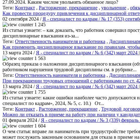
27.09.2024. Каким числом увольнять обязанное лицо?
Теги:
Контракт
,
Расторжение, прекращение
,
увольнение
,
обяз
Как провести процедуру привлечения к дисциплинарной ответ
02 сентября 2024 /
Я - специалист по кадрам / № 17 (353) сентя
1 245
Из статьи узнаете: – как доказать, что работник совершил пр
дисциплинарные взыскания из-за...
Теги:
Ответственность нанимателя и работника
,
Дисциплинар
Как применить дисциплинарное взыскание по правилам, чтобы
13 марта 2024 /
Я - специалист по кадрам / № 6 (342) март 2024
1 563
Образец приказа о наложении дисциплинарного взыскания (объ
работником нарушения трудовой дисциплины см. в рубрике...
Теги:
Ответственность нанимателя и работника
,
Дисциплинар
При прекращении трудовых отношений с работниками по ст. 4
13 марта 2024 /
Я - специалист по кадрам / № 6 (342) март 2024
1 755
Из статьи узнаете: какие ошибки наиболее часто допускаются 
специалист по кадрам», 2024, № 5, с. 10.) От...
Теги:
Контракт
,
Расторжение, прекращение
,
Трудовой договор
Можно ли отказать в приеме на работу при наличии у кандида
01 февраля 2024 /
Я - специалист по кадрам / № 3 (339) феврал
1 604
О чем статья: вправе ли наниматель при трудоустройстве требо
может послужить законным основанием для отказа в приеме на 