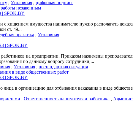
боту
,
Уголовная
,
цифровая подпись
т работы незаконным
23 | SPOK.BY
вязи с хищением имущества нанимателю нужно располагать доказ
й ст. 49...
дебная практика
,
Уголовная
023 | SPOK.BY
работников на предприятии. Приказом назначены преподаватели
разования по данному вопросу сотрудники,...
ивная
,
Уголовная
,
нестандартная ситуация
зания в виде общественных работ
023 | SPOK.BY
о лица в организацию для отбывания наказания в виде обществ
 юристами
,
Ответственность нанимателя и работника
,
Админист