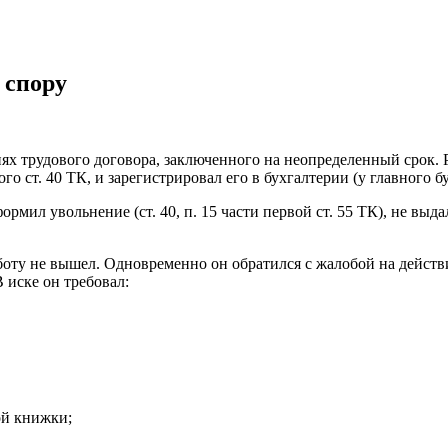
 спору
иях трудового договора, заключенного на неопределенный срок.
о ст. 40 ТК, и зарегистрировал его в бухгалтерии (у главного бу
мил увольнение (ст. 40, п. 15 части первой ст. 55 ТК), не выда
оту не вышел. Одновременно он обратился с жалобой на действ
В иске он требовал:
ой книжки;